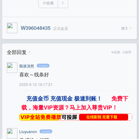
收藏
1
W396048435
楼主
正式会员
全部回复
7
全部
排序
痴迷淡然
正式会员
喜欢～线条好
2025-9-12 16:17:21
充值金币 充值现金 极速到账！
免费下
载，海量VIP资源？马上加入尊贵VIP！
Liuyuancn
正式会员