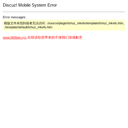
Discuz! Mobile System Error
Error messages:
模版文件未找到或者无法访问: ./source/plugin/tshuz_mkefu/template/tshuz_mkefu.htm,
./template/default/tshuz_mkefu.htm
此错误给您带来的不便我们深感歉意
www.365feet.xyz