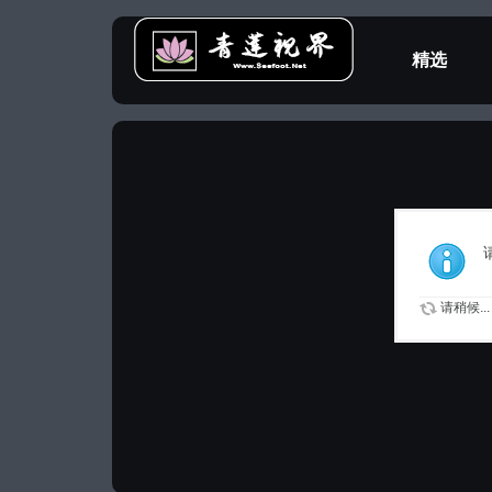
精选
教程专区
请稍候...