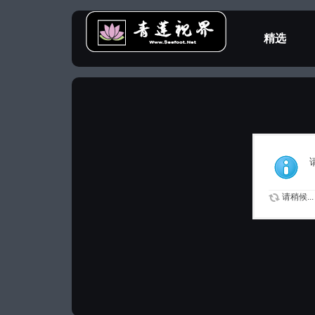
精选
教程专区
请稍候...