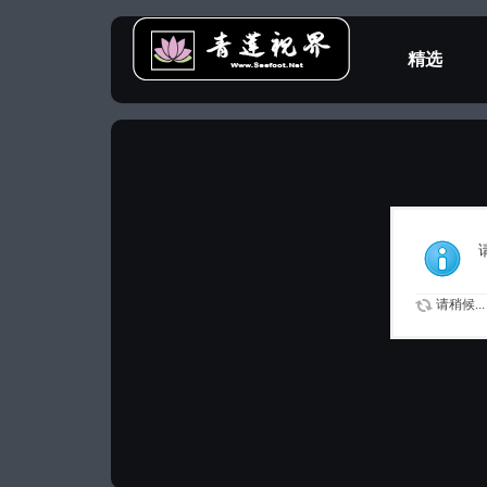
精选
教程专区
请稍候...